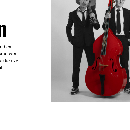
n
and en
band van
pakken ze
l.